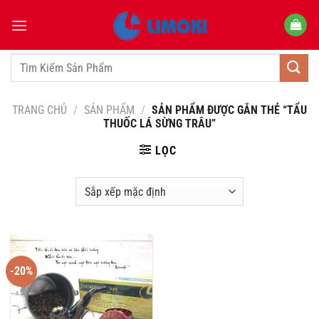
Bỏ
qua
nội
dung
Tìm
kiếm:
TRANG CHỦ
/
SẢN PHẨM
/
SẢN PHẨM ĐƯỢC GẮN THẺ “TẨU
THUỐC LÁ SỪNG TRÂU”
LỌC
-20%