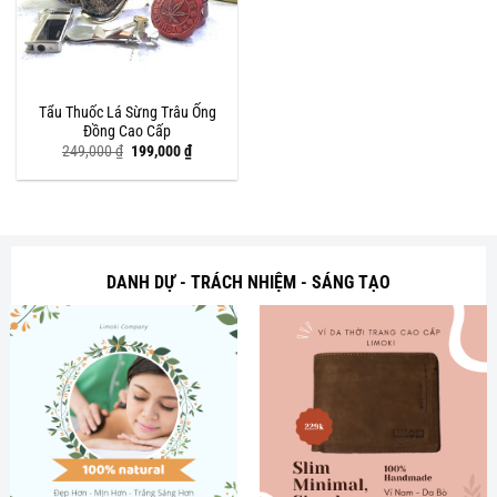
Tẩu Thuốc Lá Sừng Trâu Ống
Đồng Cao Cấp
Giá
Giá
249,000
₫
199,000
₫
gốc
hiện
là:
tại
249,000 ₫.
là:
199,000 ₫.
DANH DỰ - TRÁCH NHIỆM - SÁNG TẠO