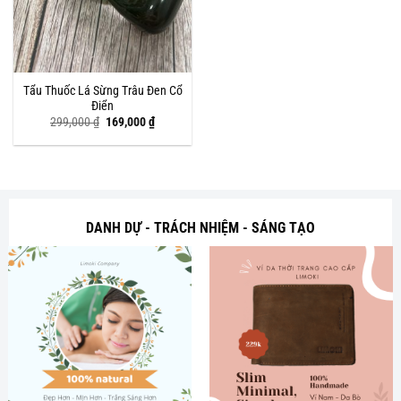
Tẩu Thuốc Lá Sừng Trâu Đen Cổ
Điển
Giá
Giá
299,000
₫
169,000
₫
gốc
hiện
là:
tại
299,000 ₫.
là:
169,000 ₫.
DANH DỰ - TRÁCH NHIỆM - SÁNG TẠO