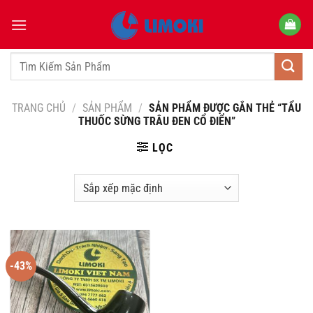
Bỏ
qua
nội
dung
Tìm
kiếm:
TRANG CHỦ
/
SẢN PHẨM
/
SẢN PHẨM ĐƯỢC GẮN THẺ “TẨU
THUỐC SỪNG TRÂU ĐEN CỔ ĐIỂN”
LỌC
-43%