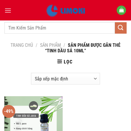
Bỏ
qua
nội
dung
Tìm
kiếm:
TRANG CHỦ
/
SẢN PHẨM
/
SẢN PHẨM ĐƯỢC GẮN THẺ
“TINH DẦU SẢ 10ML”
LỌC
-49%