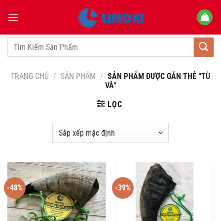
Bỏ
qua
nội
dung
Tìm
kiếm:
TRANG CHỦ
/
SẢN PHẨM
/
SẢN PHẨM ĐƯỢC GẮN THẺ “TÙ
VÀ”
LỌC
-48%
-39%