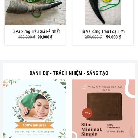
Tù Và Sừng Trâu Giá Rẻ Nhất
Tù Và Sừng Trâu Loại Lớn
Giá
Giá
Giá
Giá
190,000
₫
99,000
₫
259,000
₫
159,000
₫
gốc
hiện
gốc
hiện
là:
tại
là:
tại
190,000 ₫.
là:
259,000 ₫.
là:
99,000 ₫.
159,000 ₫
DANH DỰ - TRÁCH NHIỆM - SÁNG TẠO