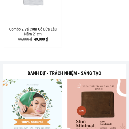
Combo 2 Vá Cơm Gỗ Dừa Lâu
Năm 21cm
Giá
Giá
99,000
₫
49,000
₫
gốc
hiện
là:
tại
99,000 ₫.
là:
49,000 ₫.
DANH DỰ - TRÁCH NHIỆM - SÁNG TẠO