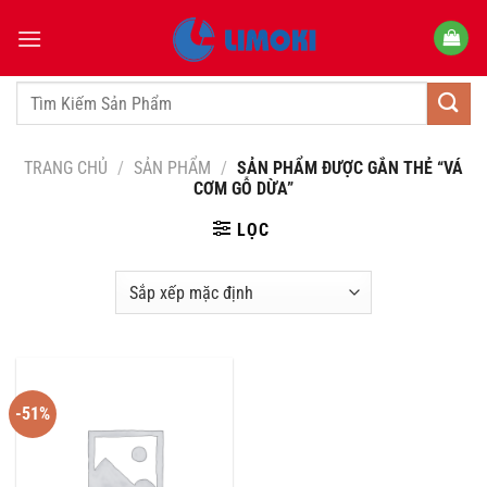
Bỏ
qua
nội
dung
Tìm
kiếm:
TRANG CHỦ
/
SẢN PHẨM
/
SẢN PHẨM ĐƯỢC GẮN THẺ “VÁ
CƠM GỖ DỪA”
LỌC
-51%