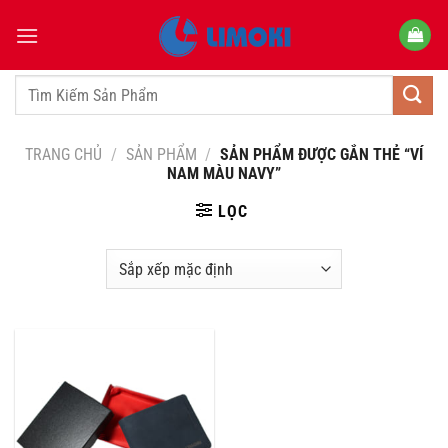
Bỏ
qua
nội
dung
Tìm
kiếm:
TRANG CHỦ
/
SẢN PHẨM
/
SẢN PHẨM ĐƯỢC GẮN THẺ “VÍ
NAM MÀU NAVY”
LỌC