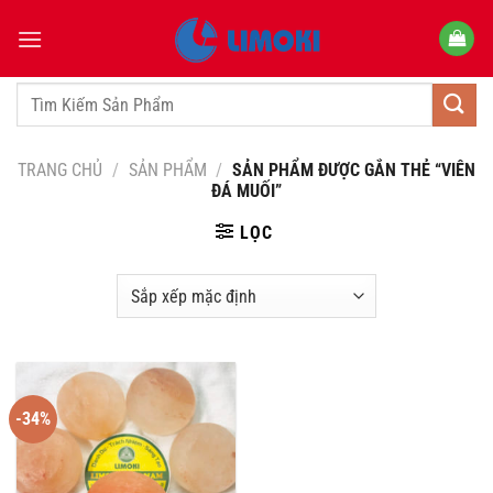
Bỏ
qua
nội
dung
Tìm
kiếm:
TRANG CHỦ
/
SẢN PHẨM
/
SẢN PHẨM ĐƯỢC GẮN THẺ “VIÊN
ĐÁ MUỐI”
LỌC
-34%