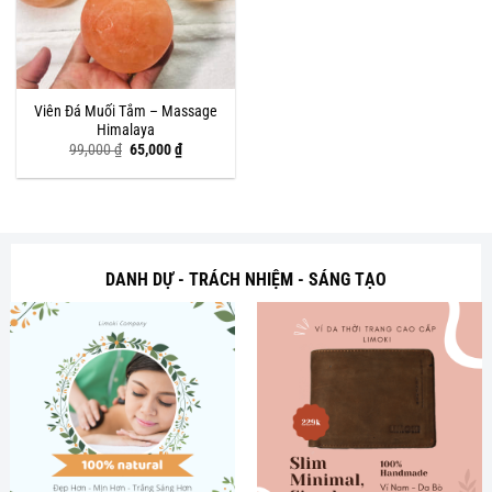
Viên Đá Muối Tắm – Massage
Himalaya
Giá
Giá
99,000
₫
65,000
₫
gốc
hiện
là:
tại
99,000 ₫.
là:
65,000 ₫.
DANH DỰ - TRÁCH NHIỆM - SÁNG TẠO