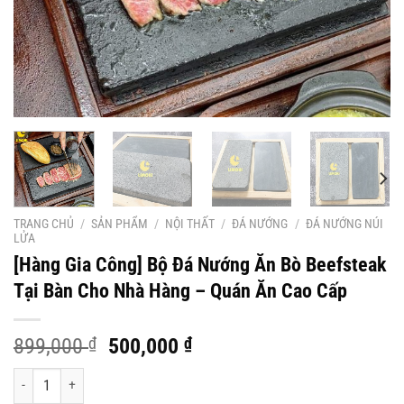
TRANG CHỦ
/
SẢN PHẨM
/
NỘI THẤT
/
ĐÁ NƯỚNG
/
ĐÁ NƯỚNG NÚI
LỬA
[Hàng Gia Công] Bộ Đá Nướng Ăn Bò Beefsteak
Tại Bàn Cho Nhà Hàng – Quán Ăn Cao Cấp
Giá
Giá
899,000
₫
500,000
₫
gốc
hiện
[Hàng Gia Công] Bộ Đá Nướng Ăn Bò Beefsteak Tại Bàn Cho Nhà Hàng - Quá
là:
tại