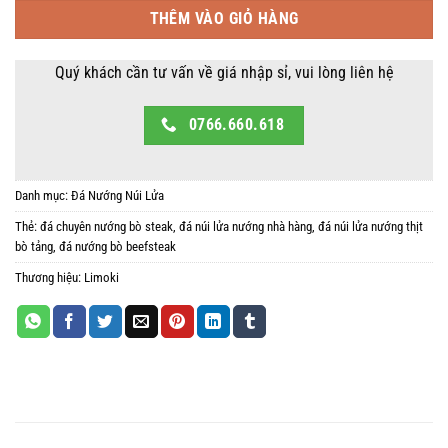
899,000 ₫.
là:
THÊM VÀO GIỎ HÀNG
500,000 ₫.
Quý khách cần tư vấn về giá nhập sỉ, vui lòng liên hệ
0766.660.618
Danh mục:
Đá Nướng Núi Lửa
Thẻ:
đá chuyên nướng bò steak
,
đá núi lửa nướng nhà hàng
,
đá núi lửa nướng thịt
bò tảng
,
đá nướng bò beefsteak
Thương hiệu:
Limoki