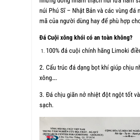
những dòng nham thạch núi lửa nằm sâ
núi Phú Sĩ – Nhật Bản và các vùng đá n
mã của người dùng hay để phù hợp cho
Đá Cuội xông khói có an toàn không?
100% đá cuội chính hãng Limoki điều
2. Cấu trúc đá dạng bọt khí giúp chịu n
xông….
3. Đá chịu giãn nở nhiệt đột ngột tốt v
sạch.