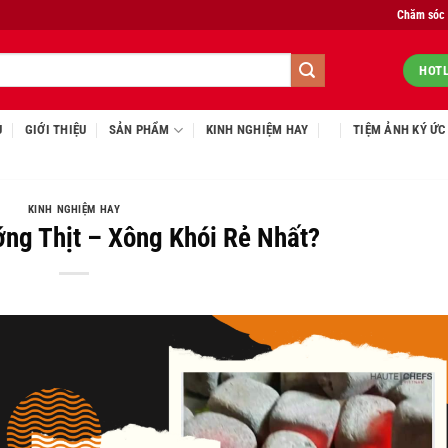
Chăm sóc
HOTL
Ủ
GIỚI THIỆU
SẢN PHẨM
KINH NGHIỆM HAY
TIỆM ẢNH KÝ ỨC
KINH NGHIỆM HAY
ng Thịt – Xông Khói Rẻ Nhất?