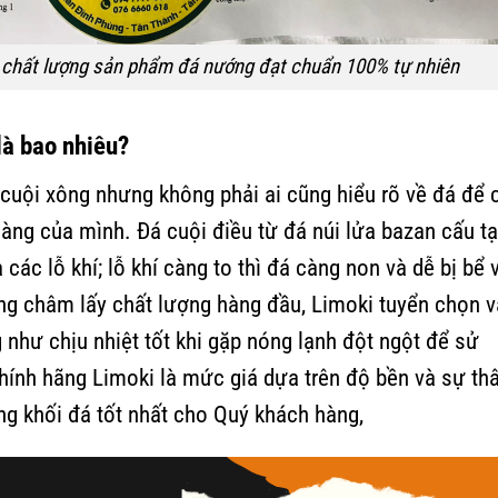
nh chất lượng sản phẩm đá nướng đạt chuẩn 100% tự nhiên
là bao nhiêu?
á cuội xông nhưng không phải ai cũng hiểu rõ về đá để 
hàng của mình. Đá cuội điều từ đá núi lửa bazan cấu t
các lỗ khí; lỗ khí càng to thì đá càng non và dễ bị bể 
ng châm lấy chất lượng hàng đầu, Limoki tuyển chọn v
như chịu nhiệt tốt khi gặp nóng lạnh đột ngột để sử
chính hãng Limoki là mức giá dựa trên độ bền và sự t
g khối đá tốt nhất cho Quý khách hàng,