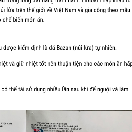
u trong lòng đất hàng trăm năm. Limoki nhập khẩu từ
úi lửa trên thế giới về Việt Nam và gia công theo mẫu
 chế biến món ăn.
 được kiểm định là đá Bazan (núi lửa) tự nhiên.
hiệt và giữ nhiệt tốt nên thuận tiện cho các món ăn hấp
à có thể tái sử dụng nhiều lần sau khi để nguội và làm