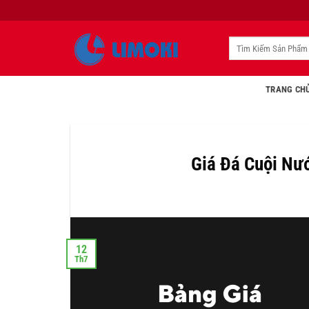
Bỏ
qua
nội
Tìm
kiếm:
dung
TRANG CH
Giá Đá Cuội Nướ
12
Th7