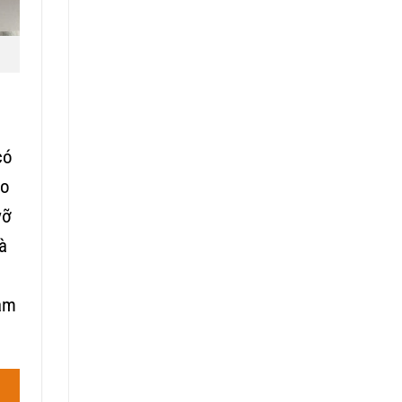
có
ạo
vỡ
à
hâm