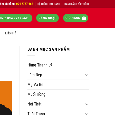
 khách hàng:
094 7777 662
HỆ THỐNG CỬA HÀNG
DANH SÁCH YÊU THÍCH
ĐĂNG NHẬP
GIỎ HÀNG
INE: 094 7777 662
LIÊN HỆ
DANH MỤC SẢN PHẨM
Hàng Thanh Lý
Làm Đẹp
Mẹ Và Bé
Muối Hồng
Nội Thất
Thời Trang