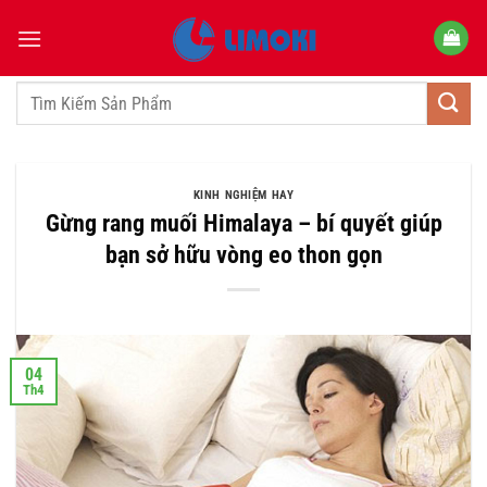
Bỏ
qua
nội
dung
Tìm
kiếm:
KINH NGHIỆM HAY
Gừng rang muối Himalaya – bí quyết giúp
bạn sở hữu vòng eo thon gọn
04
Th4