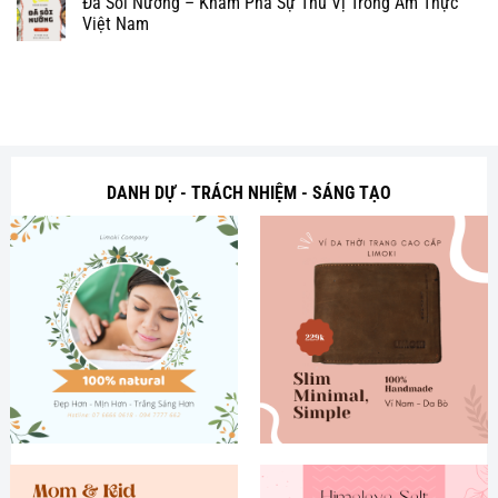
Đá Sỏi Nướng – Khám Phá Sự Thú Vị Trong Ẩm Thực
Việt Nam
DANH DỰ - TRÁCH NHIỆM - SÁNG TẠO