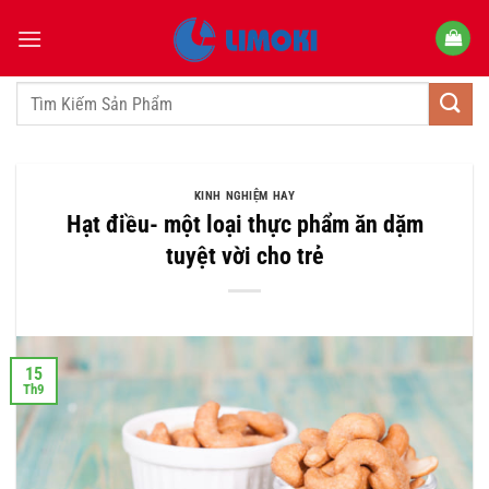
Bỏ
qua
nội
dung
Tìm
kiếm:
KINH NGHIỆM HAY
Hạt điều- một loại thực phẩm ăn dặm
tuyệt vời cho trẻ
15
Th9