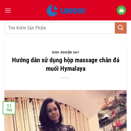
Bỏ
qua
nội
dung
Tìm
kiếm:
KINH NGHIỆM HAY
Hướng dẫn sử dụng hộp massage chân đá
muối Hymalaya
11
Th4