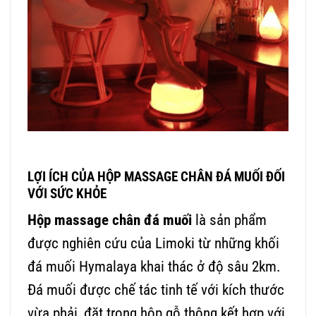
LỢI ÍCH CỦA HỘP MASSAGE CHÂN ĐÁ MUỐI ĐỐI
VỚI SỨC KHỎE
Hộp massage chân đá muối
là sản phẩm
được nghiên cứu của Limoki từ những khối
đá muối Hymalaya khai thác ở độ sâu 2km.
Đá muối được chế tác tinh tế với kích thước
vừa phải, đặt trong hộp gỗ thông kết hợp với