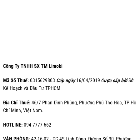
Công Ty TNHH SX TM Limoki
Mã Số Thuế:
0315629803
Cấp ngày
16/04/2019 đ
ược cấp bởi
Sở
Kế Hoạch và Đầu Tư TPHCM
Địa Chỉ Thuế:
46/7 Phan Đình Phùng, Phường Phú Thọ Hòa, TP Hồ
Chí Minh, Việt Nam.
HOTLINE:
094 7777 662
VĂN PHÒNG:
A2-16-02 - CC 4S Linh Đông, Đường Số 30, Phường