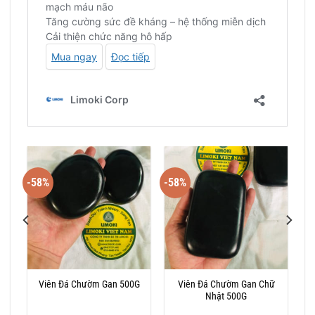
-58%
-58%
g
Viên Đá Chườm Gan Chữ
Viên Đá Chườm Gan 500G
Nhật 500G