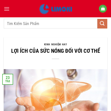
Bỏ
qua
nội
dung
Tìm
kiếm:
KINH NGHIỆM HAY
LỢI ÍCH CỦA SỨC NÓNG ĐỐI VỚI CƠ THỂ
23
Th3