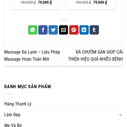
iá
Giá
Giá
Giá
Giá
189,000
₫
79,000
₫
189,000
₫
79,000
₫
iện
gốc
hiện
gốc
hiện
i
là:
tại
là:
tại
:
189,000 ₫.
là:
189,000 ₫.
là:
99,000 ₫.
79,000 ₫.
79,000 ₫.
Massage Đá Lạnh – Liệu Pháp
ĐÁ CHƯỜM GAN GIÚP CẢI
Massage Hoàn Toàn Mới
THIỆN HIỆU QUẢ NHIỀU BỆNH
DANH MỤC SẢN PHẨM
Hàng Thanh Lý
Làm Đẹp
Mẹ Và Bé