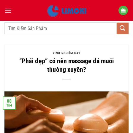
Bỏ
qua
nội
dung
Tìm
kiếm:
KINH NGHIỆM HAY
“Phái đẹp” có nên massage đá muối
thường xuyên?
08
Th4