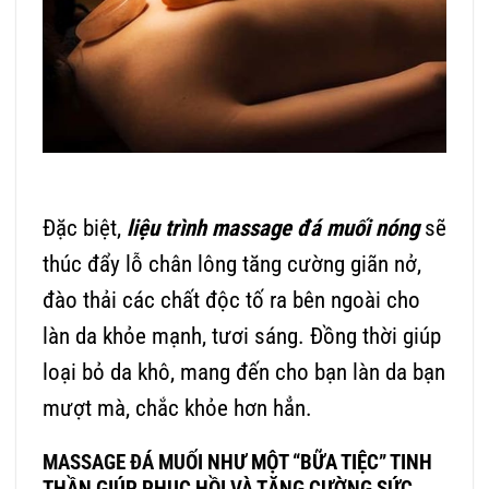
Đặc biệt,
liệu trình massage đá muối nóng
sẽ
thúc đẩy lỗ chân lông tăng cường giãn nở,
đào thải các chất độc tố ra bên ngoài cho
làn da khỏe mạnh, tươi sáng. Đồng thời giúp
loại bỏ da khô, mang đến cho bạn làn da bạn
mượt mà, chắc khỏe hơn hẳn.
MASSAGE ĐÁ MUỐI
NHƯ MỘT “BỮA TIỆC” TINH
THẦN GIÚP PHỤC HỒI VÀ TĂNG CƯỜNG SỨC