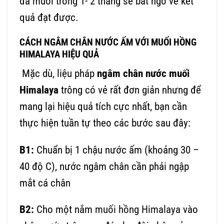
đá muối trong 1- 2 tháng sẽ bất ngờ về kết
quả đạt được.
CÁCH NGÂM CHÂN NƯỚC ẤM VỚI MUỐI HỒNG
HIMALAYA HIỆU QUẢ
Mặc dù, liệu pháp
ngâm chân nước muối
Himalaya
trông có vẻ rất đơn giản nhưng để
mang lại hiệu quả tích cực nhất, bạn cần
thực hiện tuần tự theo các bước sau đây:
B1:
Chuẩn bị 1 chậu nước ấm (khoảng 30 –
40 độ C), nước ngâm chân cần phải ngập
mắt cá chân
B2:
Cho một nắm
muối hồng Himalaya
vào