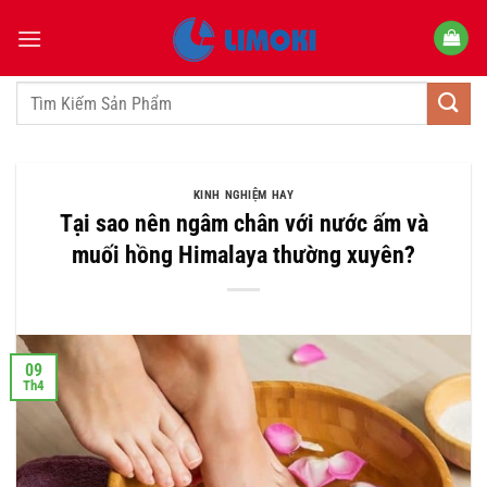
Bỏ
qua
nội
dung
Tìm
kiếm:
KINH NGHIỆM HAY
Tại sao nên ngâm chân với nước ấm và
muối hồng Himalaya thường xuyên?
09
Th4