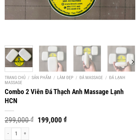
TRANG CHỦ
/
SẢN PHẨM
/
LÀM ĐẸP
/
ĐÁ MASSAGE
/
ĐÁ LẠNH
MASSAGE
Combo 2 Viên Đá Thạch Anh Massage Lạnh
HCN
Giá
Giá
299,000
₫
199,000
₫
gốc
hiện
Combo 2 Viên Đá Thạch Anh Massage Lạnh HCN số lượng
là:
tại