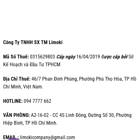
Công Ty TNHH SX TM Limoki
Mã Số Thuế:
0315629803
Cấp ngày
16/04/2019 đ
ược cấp bởi
Sở
Kế Hoạch và Đầu Tư TPHCM
Địa Chỉ Thuế:
46/7 Phan Đình Phùng, Phường Phú Thọ Hòa, TP Hồ
Chí Minh, Việt Nam.
HOTLINE:
094 7777 662
VĂN PHÒNG:
A2-16-02 - CC 4S Linh Đông, Đường Số 30, Phường
Hiệp Bình, TP Hồ Chí Minh.
EMAIL :
limokicompany@gmail.com