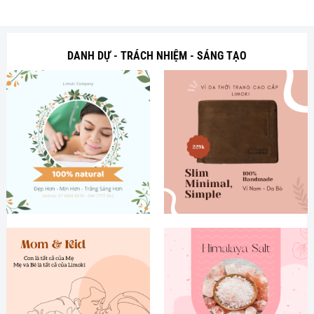
 ₫.
189,000 ₫.
199,000 ₫
DANH DỰ - TRÁCH NHIỆM - SÁNG TẠO