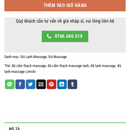
299,000 ₫.
là:
THÊM VÀO GIỎ HÀNG
199,000 ₫.
Quý khách cần tư vấn về giá nhập sỉ, vui lòng liên hệ
0766.660.618
Danh mục:
Đá Lạnh Massage
,
Đá Massage
Thẻ:
đá cẩm thạch massage
,
đá cẩm thạch massage lạnh
,
đá lạnh massage
,
đá
lạnh massage Limoki
MÔ TẢ