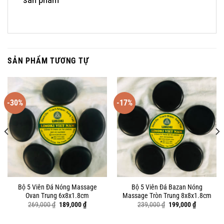
SẢN PHẨM TƯƠNG TỰ
-30%
-17%
Bộ 5 Viên Đá Nóng Massage
Bộ 5 Viên Đá Bazan Nóng
Ovan Trung 6x8x1.8cm
Massage Tròn Trung 8x8x1.8cm
Giá
Giá
Giá
Giá
269,000
₫
189,000
₫
239,000
₫
199,000
₫
gốc
hiện
gốc
hiện
là:
tại
là:
tại
269,000 ₫.
là:
239,000 ₫.
là: