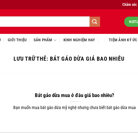
Chăm sóc
HOTL
Ủ
GIỚI THIỆU
SẢN PHẨM
KINH NGHIỆM HAY
TIỆM ẢNH KÝ ỨC
LƯU TRỮ THẺ:
BÁT GÁO DỪA GIÁ BAO NHIÊU
Bát gáo dừa mua ở đâu giá bao nhiêu?
Bạn muốn mua bát gáo dừa mỹ nghệ nhưng chưa biết bát gáo dừa mua