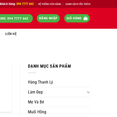
 khách hàng:
094 7777 662
HỆ THỐNG CỬA HÀNG
DANH SÁCH YÊU THÍCH
ĐĂNG NHẬP
GIỎ HÀNG
INE: 094 7777 662
LIÊN HỆ
DANH MỤC SẢN PHẨM
Hàng Thanh Lý
Làm Đẹp
Mẹ Và Bé
Muối Hồng