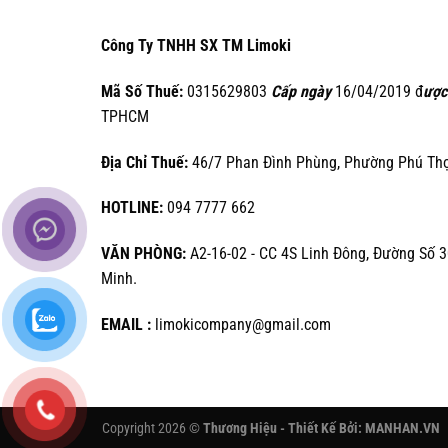
Công Ty TNHH SX TM Limoki
Mã Số Thuế:
0315629803
Cấp ngày
16/04/2019 đ
ược
TPHCM
Địa Chỉ Thuế:
46/7 Phan Đình Phùng, Phường Phú Thọ 
HOTLINE:
094 7777 662
VĂN PHÒNG:
A2-16-02 - CC 4S Linh Đông, Đường Số 3
Minh.
EMAIL :
limokicompany@gmail.com
Copyright 2026 ©
Thương Hiệu - Thiết Kế Bởi:
MANHAN.VN