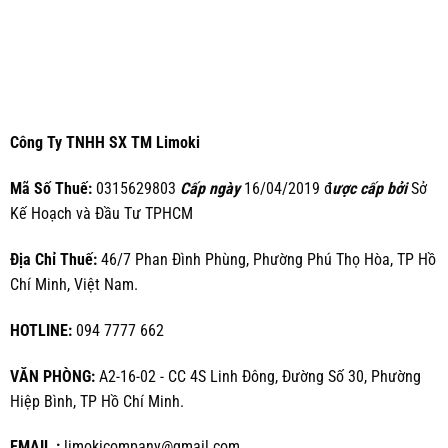
Công Ty TNHH SX TM Limoki
Mã Số Thuế:
0315629803
Cấp ngày
16/04/2019 đ
ược cấp bởi
Sở
Kế Hoạch và Đầu Tư TPHCM
Địa Chỉ Thuế:
46/7 Phan Đình Phùng, Phường Phú Thọ Hòa, TP Hồ
Chí Minh, Việt Nam.
HOTLINE:
094 7777 662
VĂN PHÒNG:
A2-16-02 - CC 4S Linh Đông, Đường Số 30, Phường
Hiệp Bình, TP Hồ Chí Minh.
EMAIL :
limokicompany@gmail.com