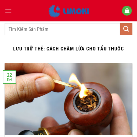
Bỏ
qua
nội
dung
Tìm
kiếm:
LƯU TRỮ THẺ:
CÁCH CHÂM LỬA CHO TẨU THUỐC
22
Th4