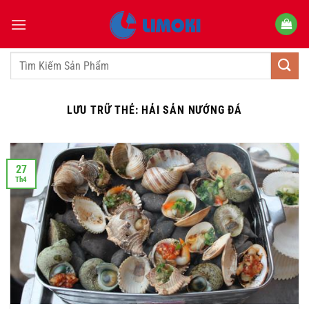
Bỏ
qua
nội
dung
Tìm
kiếm:
LƯU TRỮ THẺ:
HẢI SẢN NƯỚNG ĐÁ
27
Th4