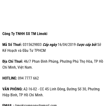
Công Ty TNHH SX TM Limoki
Mã Số Thuế:
0315629803
Cấp ngày
16/04/2019 đ
ược cấp bởi
Sở
Kế Hoạch và Đầu Tư TPHCM
Địa Chỉ Thuế:
46/7 Phan Đình Phùng, Phường Phú Thọ Hòa, TP Hồ
Chí Minh, Việt Nam.
HOTLINE:
094 7777 662
VĂN PHÒNG:
A2-16-02 - CC 4S Linh Đông, Đường Số 30, Phường
Hiệp Bình, TP Hồ Chí Minh.
EMAIL :
limokicompany@gmail.com