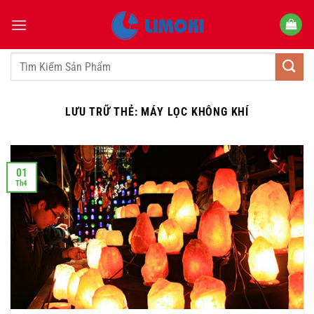
Bỏ
qua
nội
dung
Tìm
kiếm:
LƯU TRỮ THẺ:
MÁY LỌC KHÔNG KHÍ
01
Th4