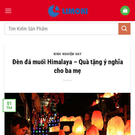
Bỏ
qua
nội
dung
Tìm
kiếm:
KINH NGHIỆM HAY
Đèn đá muối Himalaya – Quà tặng ý nghĩa
cho ba mẹ
01
Th4