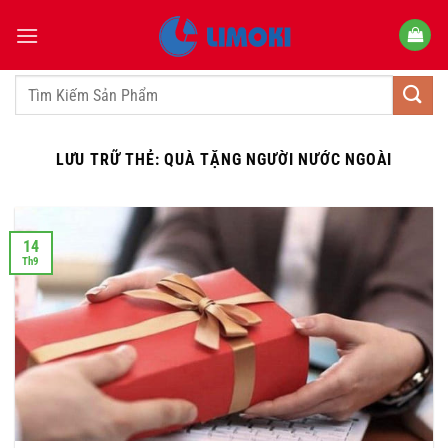
Bỏ
qua
nội
dung
Tìm
kiếm:
LƯU TRỮ THẺ:
QUÀ TẶNG NGƯỜI NƯỚC NGOÀI
14
Th9