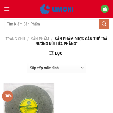
Bỏ
qua
nội
dung
Tìm
kiếm:
TRANG CHỦ
/
SẢN PHẨM
/
SẢN PHẨM ĐƯỢC GẮN THẺ “ĐÁ
NƯỚNG NÚI LỬA PHẲNG”
LỌC
-30%