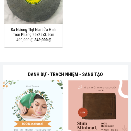
Đá Nướng Thịt Núi Lửa Hình
Tròn Phẳng 25x25x3.5cm
Giá
Giá
499,000
₫
349,000
₫
gốc
hiện
là:
tại
499,000 ₫.
là:
349,000 ₫.
DANH DỰ - TRÁCH NHIỆM - SÁNG TẠO