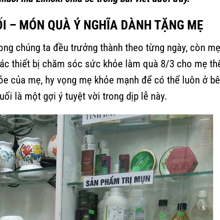
I
– MÓN QUÀ Ý NGHĨA DÀNH TẶNG MẸ
trong chúng ta đều trưởng thành theo từng ngày, còn m
các thiết bị chăm sóc sức khỏe làm quà 8/3 cho mẹ th
hỏe của mẹ, hy vọng mẹ khỏe mạnh để có thể luôn ở b
 là một gợi ý tuyệt vời trong dịp lễ này.