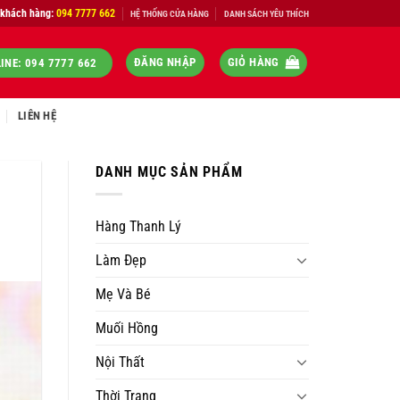
 khách hàng:
094 7777 662
HỆ THỐNG CỬA HÀNG
DANH SÁCH YÊU THÍCH
ĐĂNG NHẬP
GIỎ HÀNG
INE: 094 7777 662
LIÊN HỆ
DANH MỤC SẢN PHẨM
Hàng Thanh Lý
Làm Đẹp
Mẹ Và Bé
Muối Hồng
Nội Thất
Thời Trang