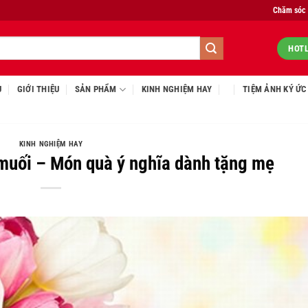
Chăm sóc
HOTL
Ủ
GIỚI THIỆU
SẢN PHẨM
KINH NGHIỆM HAY
TIỆM ẢNH KÝ ỨC
KINH NGHIỆM HAY
muối – Món quà ý nghĩa dành tặng mẹ