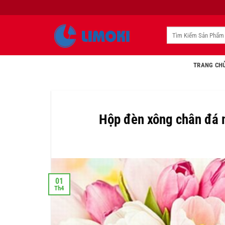
Bỏ
qua
nội
Tìm
kiếm:
dung
TRANG CH
Hộp đèn xông chân đá 
01
Th4