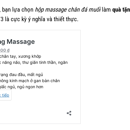
, bạn lựa chọn
hộp massage
chân
đá muối
làm
quà tặ
3 là cực kỳ ý nghĩa và thiết thực.