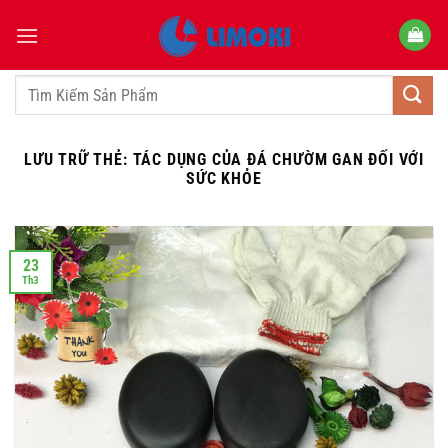
Bỏ
qua
nội
dung
Tìm
kiếm:
LƯU TRỮ THẺ:
TÁC DỤNG CỦA ĐÁ CHƯỜM GAN ĐỐI VỚI
SỨC KHỎE
23
Th3