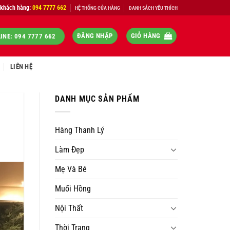
 khách hàng:
094 7777 662
HỆ THỐNG CỬA HÀNG
DANH SÁCH YÊU THÍCH
ĐĂNG NHẬP
GIỎ HÀNG
INE: 094 7777 662
LIÊN HỆ
DANH MỤC SẢN PHẨM
Hàng Thanh Lý
Làm Đẹp
Mẹ Và Bé
Muối Hồng
Nội Thất
Thời Trang