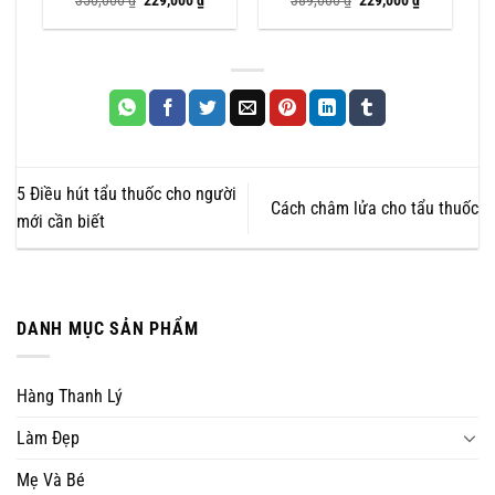
350,000
₫
229,000
₫
389,000
₫
229,000
₫
iện
gốc
hiện
gốc
hiện
i
là:
tại
là:
tại
:
350,000 ₫.
là:
389,000 ₫.
là:
89,000 ₫.
229,000 ₫.
229,000 ₫.
5 Điều hút tẩu thuốc cho người
Cách châm lửa cho tẩu thuốc
mới cần biết
DANH MỤC SẢN PHẨM
Hàng Thanh Lý
Làm Đẹp
Mẹ Và Bé