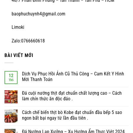
46/7 Phan Đình Phùng – Tân Thành – Tân Phú – HCM
baophuchuynh4@gmail.com
Limoki
Zalo:0766660618
BÀI VIẾT MỚI
Dịch Vụ Phục Hồi Ảnh Cũ Thủ Công – Cam Kết Y Hình
12
Mới Thanh Toán
Th5
Đá cuội nướng thịt đạt chuẩn chất lượng cao – Cách
làm chín thức ăn độc đáo .
Cách chế biến thịt bò Kobe đạt chuẩn đầu bếp 5 sao
ngon bất bại ngay từ lần đầu tiên .
Đá Nướng Lạp Xưởng – Xu Hướng Ẩm Thực Việt 2024