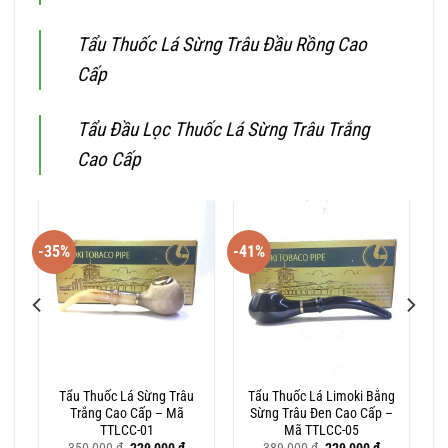
Tẩu Thuốc Lá Sừng Trâu Đầu Rồng Cao
Cấp
Tẩu Đầu Lọc Thuốc Lá Sừng Trâu Trắng
Cao Cấp
-35%
-41%
u
Tẩu Thuốc Lá Sừng Trâu
Tẩu Thuốc Lá Limoki Bằng
Trắng Cao Cấp – Mã
Sừng Trâu Đen Cao Cấp –
TTLCC-01
Mã TTLCC-05
iá
Giá
Giá
Giá
Giá