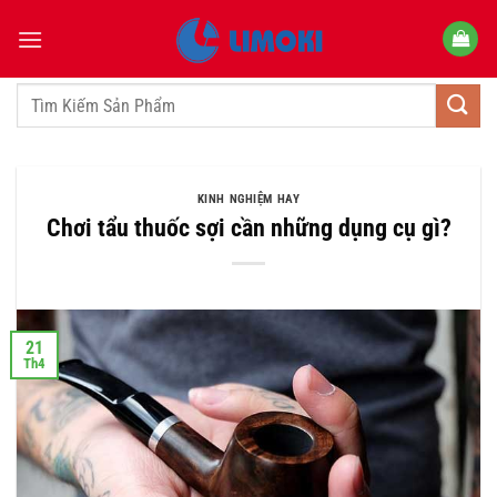
Bỏ
qua
nội
dung
Tìm
kiếm:
KINH NGHIỆM HAY
Chơi tẩu thuốc sợi cần những dụng cụ gì?
21
Th4