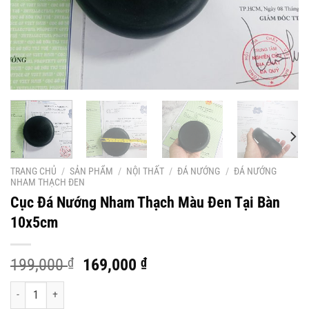
TRANG CHỦ
/
SẢN PHẨM
/
NỘI THẤT
/
ĐÁ NƯỚNG
/
ĐÁ NƯỚNG
NHAM THẠCH ĐEN
Cục Đá Nướng Nham Thạch Màu Đen Tại Bàn
10x5cm
Giá
Giá
199,000
₫
169,000
₫
gốc
hiện
Cục Đá Nướng Nham Thạch Màu Đen Tại Bàn 10x5cm số lượng
là:
tại