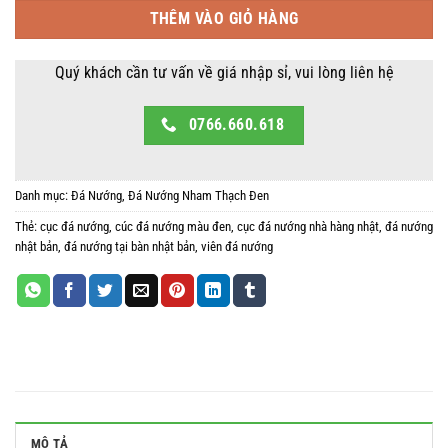
199,000 ₫.
là:
THÊM VÀO GIỎ HÀNG
169,000 ₫.
Quý khách cần tư vấn về giá nhập sỉ, vui lòng liên hệ
0766.660.618
Danh mục:
Đá Nướng
,
Đá Nướng Nham Thạch Đen
Thẻ:
cục đá nướng
,
cúc đá nướng màu đen
,
cục đá nướng nhà hàng nhật
,
đá nướng
nhật bản
,
đá nướng tại bàn nhật bản
,
viên đá nướng
MÔ TẢ