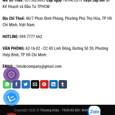
Mã Số Thuế:
0315629803
Cấp ngày
16/04/2019 đ
ược cấp bởi
Sở
Kế Hoạch và Đầu Tư TPHCM
Địa Chỉ Thuế:
46/7 Phan Đình Phùng, Phường Phú Thọ Hòa, TP Hồ
Chí Minh, Việt Nam.
HOTLINE:
094 7777 662
VĂN PHÒNG:
A2-16-02 - CC 4S Linh Đông, Đường Số 30, Phường
Hiệp Bình, TP Hồ Chí Minh.
EMAIL :
limokicompany@gmail.com
Copyright 2026 ©
Thương Hiệu - Thiết Kế Bởi:
MANHAN.VN