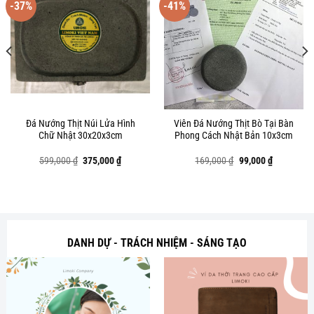
-37%
-41%
Đá Nướng Thịt Núi Lửa Hình
Viên Đá Nướng Thịt Bò Tại Bàn
Chữ Nhật 30x20x3cm
Phong Cách Nhật Bản 10x3cm
Giá
Giá
Giá
Giá
599,000
₫
375,000
₫
169,000
₫
99,000
₫
gốc
hiện
gốc
hiện
là:
tại
là:
tại
599,000 ₫.
là:
169,000 ₫.
là:
 ₫.
375,000 ₫.
99,000 ₫.
DANH DỰ - TRÁCH NHIỆM - SÁNG TẠO